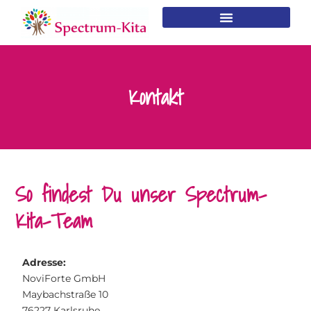
Kontakt
So findest Du unser Spectrum-
Kita-Team
Adresse:
NoviForte GmbH
Maybachstraße 10
76227 Karlsruhe